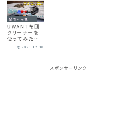
イドを置いた結
ばない？
反応【動画あ
果【動画】
り】
猫ちゃん便利グッズ
UWANT布団
クリーナーを
使ってみた正
直レビュー｜
2025.12.30
猫の毛・ダニは
本当に取れる？
【動画あり】
スポンサーリンク