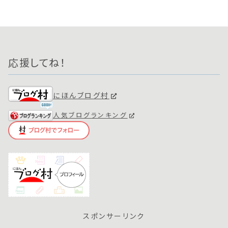
応援してね！
にほんブログ村
人気ブログランキング
スポンサーリンク