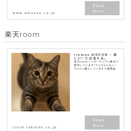
www.amazon.co.jp
楽天room
rinmuu のROOM – 欲
しい! に出会える。
楽天roomヘッダーテンプレ無料で
配布しています！りんちゃん＆ムー
ちゃんと暮らしています🐾猫用品や
日用品、ブログ運営に役立つアイテ
ムを紹介中✨🐱猫ブログ「りんのニ
ャンニャン日記:て🔍💻ブログ・
note…
room.rakuten.co.jp