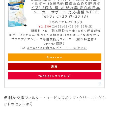
ィルター (5層ろ過構造＆ぬめり軽減タ
イプ) 3個入 猫 犬 給水器 安心の日本
メーカー サポート 対応機種 WF06
WF03 CF20 WF20 (3)
うちのこエレクトリック
￥1,780
（2026/08/06 05:23時点）
新素材 KDF（銅と亜鉛の合金）ぬめり軽減成分
配合！ ワンちゃん・猫ちゃんの健康は日々のキレイなお水から
プラスアクアシリーズ専用交換用フィルター（獣医師監修＆
JPPMA認証）
Amazonの商品レビュー・口コミを見る
Amazon
楽天
Yahoo!ショッピング
便利な交換フィルター・コードレスポンプ・クリーニングキ
ットのセットは👇