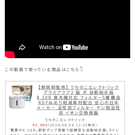
この動画で使っている商品はこちら👇
【獣医師監修】 うちのこエレクトリック
プラスアクア2 猫 犬 自動給水器
8.2dB 食洗機対応 フィルター5層構造
KDFぬめり軽減素材配合 安心の日本
メーカー 活性炭フィルター ヤシ殻活性
炭 イオン交換樹脂
うちのこエレクトリック
￥5,980
（2026/08/06 13:33時点）
驚異の8.2ｄB。新型ポンプ搭載で超静音な自動給水器。ストレ