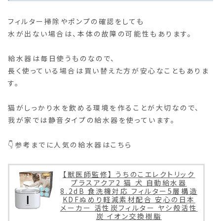
フィルター掃除やポンプの確認をしても
水が出ない場合は、本体の故障の可能性もあります。
給水器は毎日使うものなので、
長く使っている場合は買い替えた方が安心なこともありま
す。
猫がしっかり水を飲める環境を作ることが大切なので、
我が家では静音タイプの給水器を使っています。
👇参考までに人気の給水器はこちら
【獣医師監修】 うちのこエレクトリック
プラスアクア2 猫 犬 自動給水器
8.2dB 食洗機対応 フィルター5層構造
KDFぬめり軽減素材配合 安心の日本
メーカー 活性炭フィルター ヤシ殻活性
炭 イオン交換樹脂