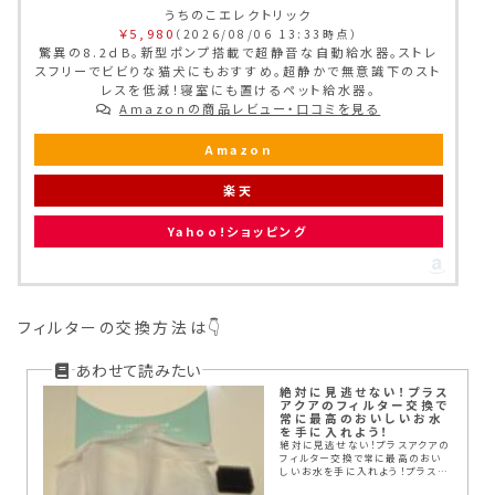
うちのこエレクトリック
￥5,980
（2026/08/06 13:33時点）
驚異の8.2ｄB。新型ポンプ搭載で超静音な自動給水器。ストレ
スフリーでビビりな猫犬にもおすすめ。超静かで無意識下のスト
レスを低減！寝室にも置けるペット給水器。
Amazonの商品レビュー・口コミを見る
Amazon
楽天
Yahoo!ショッピング
フィルターの交換方法は👇
絶対に見逃せない！プラス
アクアのフィルター交換で
常に最高のおいしいお水
を手に入れよう！
絶対に見逃せない！プラスアクアの
フィルター交換で常に最高のおい
しいお水を手に入れよう！プラスア
クアのフィルター交換は赤いライト