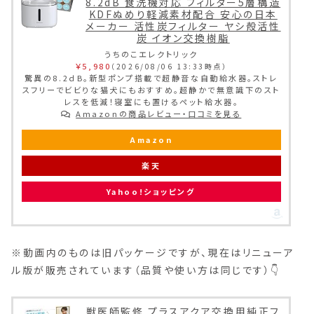
8.2dB 食洗機対応 フィルター5層構造
KDFぬめり軽減素材配合 安心の日本
メーカー 活性炭フィルター ヤシ殻活性
炭 イオン交換樹脂
うちのこエレクトリック
￥5,980
（2026/08/06 13:33時点）
驚異の8.2ｄB。新型ポンプ搭載で超静音な自動給水器。ストレ
スフリーでビビりな猫犬にもおすすめ。超静かで無意識下のスト
レスを低減！寝室にも置けるペット給水器。
Amazonの商品レビュー・口コミを見る
Amazon
楽天
Yahoo!ショッピング
※動画内のものは旧パッケージですが、現在はリニューア
ル版が販売されています（品質や使い方は同じです）👇
獣医師監修 プラスアクア交換用純正フ