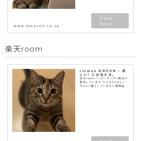
www.amazon.co.jp
楽天room
rinmuu のROOM – 欲
しい! に出会える。
楽天roomヘッダーテンプレ無料で
配布しています！りんちゃん＆ムー
ちゃんと暮らしています🐾猫用品や
日用品、ブログ運営に役立つアイテ
ムを紹介中✨🐱猫ブログ「りんのニ
ャンニャン日記:て🔍💻ブログ・
note…