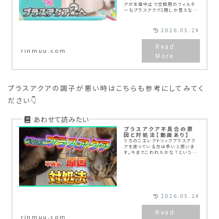
アが生産中止で交換用のフィルタ
ーもプラスアクア2用しか買えなく
なりプラスアクアでも使えると書い
ていたので買ってみました。問題な
く使え違いはふぃるたーの中身と、
2026.05.24
ポンプ用のスポンジでポンプ用の
スポンジはプラスアクア用の黒い
のとプラスアクア2用の白いのが2
rinmuu.com
種類入っていました。
プラスアクアの調子が悪い時はこちらも参考にしてみてく
ださい👇
プラスアクア不具合の原
因と対処法【動画あり】
うちのこエレクトリックプラスアク
アを使っている方は多いと思いま
す。今までこわれたかな？というこ
とが何度かありましたので、その対
処法をご案内しました。原因は私が
ズボラだったから・・・りんちゃんム
ーちゃんごめんなさい
2026.05.24
rinmuu.com