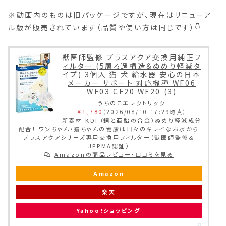
※動画内のものは旧パッケージですが、現在はリニューア
ル版が販売されています（品質や使い方は同じです）👇
獣医師監修 プラスアクア交換用純正フ
ィルター (5層ろ過構造＆ぬめり軽減タ
イプ) 3個入 猫 犬 給水器 安心の日本
メーカー サポート 対応機種 WF06
WF03 CF20 WF20 (3)
うちのこエレクトリック
￥1,780
（2026/08/10 17:29時点）
新素材 KDF（銅と亜鉛の合金）ぬめり軽減成分
配合！ ワンちゃん・猫ちゃんの健康は日々のキレイなお水から
プラスアクアシリーズ専用交換用フィルター（獣医師監修＆
JPPMA認証）
Amazonの商品レビュー・口コミを見る
Amazon
楽天
Yahoo!ショッピング