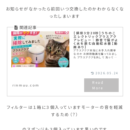
お知らせがなかったら前回いつ交換したのかわからなくな
ったしまいます
【掃除3分20秒】うちのこ
エレクトリックプラスアク
アレビュー｜静音で猫がよ
く水を飲む自動給水器【動
画あり】
プラスアクア本当にお手入れ簡単
なのか お掃除動画を撮ってみまし
た プラスアクアを外して 洗って 戻
すところまで 約3分20秒です！ モ
ーターがコードレスでお水を入れ
る容器も凹凸がないので、本当に
楽ちんです♪こんなにお手入れ簡
2026.05.24
単で猫ちゃんの体にもいいなんて、
皆さんにおすすめです！
rinmuu.com
フィルターは１箱に３個入っていますモーターの音を軽減
するため（？）
のスポンジも３個入っています黒いのです