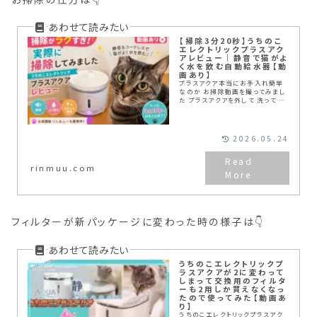
【掃除3分20秒】うちのこ
エレクトリックプラスアク
アレビュー｜静音で猫がよ
く水を飲む自動給水器【動
画あり】
プラスアクア本当にお手入れ簡単
なのか お掃除動画を撮ってみまし
た プラスアクアを外して 洗って 戻
すところまで 約3分20秒です！ モ
ーターがコードレスでお水を入れ
る容器も凹凸がないので、本当に
楽ちんです♪こんなにお手入れ簡
2026.05.24
単で猫ちゃんの体にもいいなんて、
皆さんにおすすめです！
rinmuu.com
フィルターが新パッケージに変わった時の様子は👇
うちのこエレクトリックプ
ラスアクアが2に変わって
しまって交換用のフィルタ
ーも2用しか買えなくなっ
たので使ってみた【動画あ
り】
うちのこエレクトリックプラスアク