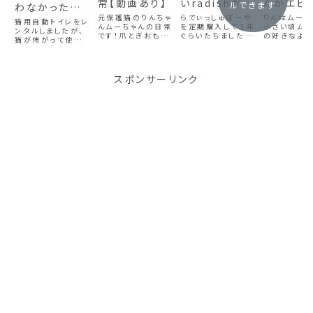
常【動画あり】
いradishが届
んかエピ
ルできます
わなかった理
きました毎回
を大公開
元保護猫のりんちゃ
らでぃっしゅぼーや
りんはムーち
由｜代わりに
猫用自動トイレをレ
んムーちゃんの日常
変わった野菜
を定期購入して１年
んかした
小さい頃ムー
デオトイレ快適
ンタルしましたが、
です！爪とぎおもち
ぐらいたちました。
の好きなよ
が届きます！
【動画あり
猫が怖がって使えず
ワイドを置いた
ゃはたくさん持って
毎回新鮮な野菜や
ばせました。
返品しました。代わ
【動画あり】
いるのですがじゅう
初めて見る野菜が
まに育ったム
結果【動画】
りにデオトイレ快適
たんで爪とぎしてし
入っていて最初は、
んはりんをよ
ワイドを設置したと
まうムーちゃん！猫
おためしでやめよう
ます小さい頃
ころ猫たちが大喜
スポンサーリンク
に爪とぎは必須な
かな、と思って注文
むので噛んじ
び。実際の反応やお
ので多少のことは、
したのですが。届く
よと教えた
気に入りポイントを
目をつぶってます
のが楽しみになって
だに興奮する
動画付きで紹介しま
(~_~;)ホットカー
きました。ねこちゃ
んでくるんで
す。
ペットなので下まで
ん大好きな段ボー
から、「よく
穴が開いているよう
ルに入ってくるの
くれたわね」
なら交換しないと危
で、中に入って遊ば
に、りんから
ないけどまだ大丈
ないように気を使い
りします。
夫かな！
ます。