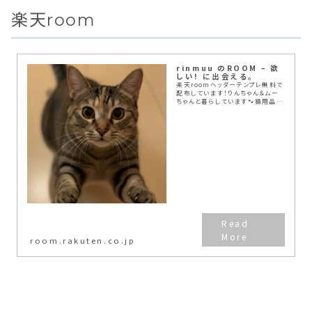
楽天room
rinmuu のROOM – 欲
しい! に出会える。
楽天roomヘッダーテンプレ無料で
配布しています！りんちゃん＆ムー
ちゃんと暮らしています🐾猫用品や
日用品、ブログ運営に役立つアイテ
ムを紹介中✨🐱猫ブログ「りんのニ
ャンニャン日記:て🔍💻ブログ・
note…
room.rakuten.co.jp