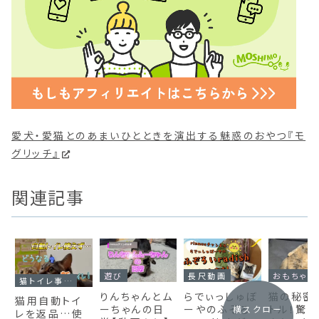
愛犬・愛猫とのあまいひとときを演出する魅惑のおやつ『モ
グリッチ』
関連記事
遊び
長尺動画
おもちゃ
猫トイレ事情
りんちゃんとム
らでぃっしゅぼ
猫の秘密
猫用自動トイ
ーちゃんの日
ーやのふぞろ
トル！驚
横スクロー
レを返品…使