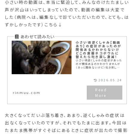
小さい時の動画は、本当に緊迫して、みんなのけたたましい
声が沢山はいってしまっていたので、動画の編集は大変で
した（病院へは、編集なしで診ていただいたので、とても、は
ずかしかったです）こちら↓
小さい頃逆くしゃみ【動画
あり】の症状があったのが
関係あるかわからないけ
どこの食器ネコボウルに
替えたら吐き戻し激減！
小さい頃逆くしゃみの症状があった
のが関係あるのかわかりませんが
（きっと関係ないけど）吐き戻しが
多くていいご飯のボウルがないか
探していました。そこで見つけた
「ちょうどいい高さのボウル」これ
2026.05.24
は、吐き戻しが軽減しました。ボウ
ルも外して洗えるので使いやすいで
す。
rinmuu.com
大きくなってだいぶ落ち着き、あまり、逆くしゃみの症状は
出なくなっていたのですが、それでもたまに出ます。今回は
たまたま携帯がすぐそばにあるときに症状が出たので撮影