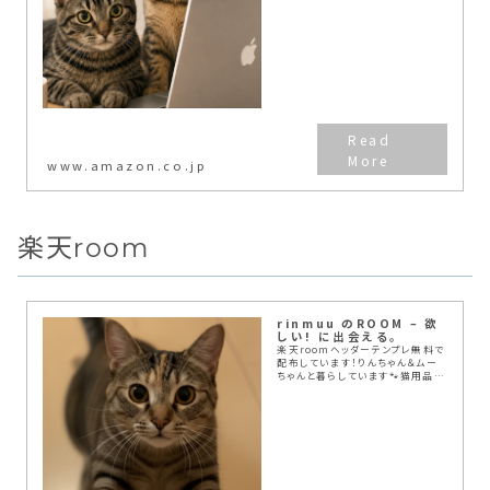
www.amazon.co.jp
楽天room
rinmuu のROOM – 欲
しい! に出会える。
楽天roomヘッダーテンプレ無料で
配布しています！りんちゃん＆ムー
ちゃんと暮らしています🐾猫用品や
日用品、ブログ運営に役立つアイテ
ムを紹介中✨🐱猫ブログ「りんのニ
ャンニャン日記:て🔍💻ブログ・
note…