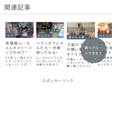
関連記事
ケア
おもちゃ
おもちゃ
猫ちゃん便利グッズ
保護猫ムーち
ベランダでにゃ
噂のTem
子猫がケージ
ゃんキャリーバ
んだろー光線
買った楽
横スクロー
の棚に敷いた
ッグの中で「う
使ってみる！ス
秘密！４
ルできます
タイルカーペッ
し」になる・・・
マホ用ヘッドバ
猫トンネ
4ヶ月に一度のネク
ムーちゃんとりんち
３年間愛用し
トを気に入った
子猫ムーちゃんがミ
の巻【動画あ
スガードキャットコ
ンドの練習も！
ゃんはにゃんだろー
り広げら
ネルがボロ
理由｜先住猫
ニキャットケージの
ンボ（ノミ・マダニ等
光線が大好きでよく
なったので、
り】
【動画あり】
猫の冒険
棚に敷いたマットを
がシャーしなく
予防のお薬）をもら
遊んでいました！特
Temuで４
気に入った理由を
🎶【動画
いに行くついでの爪
にムーちゃんは、ど
トンネルを買
なる環境づく
実体験で紹介。先住
切り・肛門線絞り・
こにいるのかわか
た。Temu
猫のシャー対策や
り
耳掃除などの動物
らないときなどにゃ
るたびに値
安心できる環境づく
スポンサーリンク
病院でのケアの料
んだろう光線ですぐ
わるので安
り、ケージ内レイア
金を載せました。ト
に出てくるので家で
思ったらとり
ウトのコツもわかり
リミング等は行った
は「ムーちゃんホイ
カートに入れ
やすく解説します。
ことがないのです
ホイ」と呼んで愛用
といいかも
が、動物病院でも充
していましたがどこ
入価格が14
分に安価でケア出
かに行ってしまい、
なので、安す
来ます。さすがに、
再購入したらUSB
いのばっかり
シャンプーは出来な
充電式で緑のライト
らなかなか
いのですが・・・
に！！
きないよ～