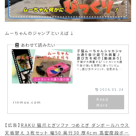
ムーちゃんのジャンプといえば↓
子猫ムーちゃんシャカシャ
カ通り抜け袋で大興奮♪
遊び方を紹介【動画あり】
子猫が大興奮する「シャカシャカ通
り抜け袋」を実際に使ってレビュ
ー。遊び方やメリット、注意点もわ
かりやすく解説します。運動不足・ス
トレス解消におすすめのおもちゃで
す
2026.05.24
rinmuu.com
【広告】
RAKU 猫爪とぎソファ つめとぎ ダンボールハウス
天板替え ３枚セット 幅50 奥行30 厚4cm 高密度段ボー