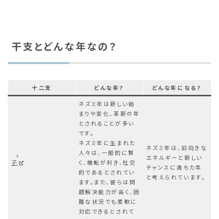
干支とどんな年なの？
十二支
どんな年？
どんな年になる？
ネズミ年は新しい始
まりや変化、革新の年
とされることが多い
です。
ネズミ年に生まれた
ネズミ年は、前向きな
人々は、一般的に賢
エネルギーと新しい
ネ
子
く、機転が利き、社交
チャンスに満ちた年
的であるとされてい
と考えられています。
ます。また、彼らは問
題解決能力が高く、困
難な状況でも柔軟に
対応できるとされて