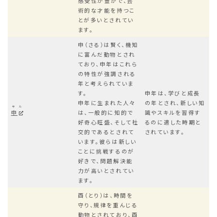
感受性が豊かで、芸
術的な才能を持つこ
とが多いとされてい
ます。
申（さる）は賢く、機知
に富んだ動物とされ
ており、申年はこれら
の特性が強調される
年と考えられていま
す。
申年は、学びと成長
申年に生まれた人々
の年とされ、新しい知
サル
申
は、一般的に知的で
識やスキルを習得す
好奇心旺盛、そして社
るのに適した時期と
交的であるとされて
されています。
います。彼らは新しい
ことに挑戦するのが
好きで、問題解決能
力が高いとされてい
ます。
酉（とり）は、時間を
守り、規律を重んじる
動物とされており、酉