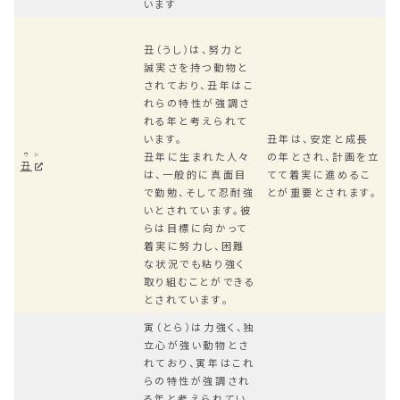
います
丑（うし）は、努力と
誠実さを持つ動物と
されており、丑年はこ
れらの特性が強調さ
れる年と考えられて
います。
丑年は、安定と成長
丑年に生まれた人々
の年とされ、計画を立
ウシ
丑
は、一般的に真面目
てて着実に進めるこ
で勤勉、そして忍耐強
とが重要とされます。
いとされています。彼
らは目標に向かって
着実に努力し、困難
な状況でも粘り強く
取り組むことができる
とされています。
寅（とら）は力強く、独
立心が強い動物とさ
れており、寅年はこれ
らの特性が強調され
る年と考えられてい