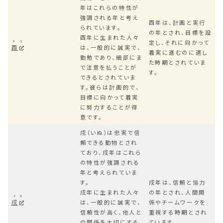
年はこれらの特性が
強調される年と考え
酉年は、計画と実行
られています。
の年とされ、目標を設
酉年に生まれた人々
定し、それに向かって
トリ
酉
は、一般的に誠実で、
着実に進むのに適し
勤勉であり、細部にま
た時期とされていま
で注意を払うことが
す。
できるとされていま
す。彼らは計画的で、
目標に向かって着実
に努力することが得
意です。
戌（いぬ）は忠実で信
頼できる動物とされ
ており、戌年はこれら
の特性が強調される
年と考えられていま
す。
戌年は、信頼と協力
戌年に生まれた人々
の年とされ、人間関
イヌ
戌
は、一般的に誠実で、
係やチームワークを
信頼性が高く、他人と
重視する時期とされ
の関係を大切にする
ています。