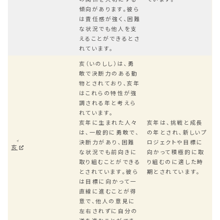
傾向があります。彼ら
は責任感が強く、困難
な状況でも他人を支
えることができるとさ
れています。
亥（いのしし）は、勇
敢で決断力のある動
物とされており、亥年
はこれらの特性が強
調される年と考えら
れています。
亥年に生まれた人々
亥年は、挑戦と成長
は、一般的に勇敢で、
の年とされ、新しいプ
決断力があり、困難
ロジェクトや目標に
イ
亥
な状況でも前向きに
向かって積極的に取
取り組むことができる
り組むのに適した時
とされています。彼ら
期とされています。
は目標に向かって一
直線に進むことが得
意で、他人の意見に
左右されずに自分の