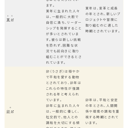
ます。
寅年は、変革と成長
寅年に生まれた人々
の年とされ、新しいプ
は、一般的に大胆で
トラ
寅
ロジェクトや冒険に
自信に満ち、リーダー
取り組むのに適した
シップを発揮すること
時期とされています。
が多いとされていま
す。彼らは新しい挑戦
を恐れず、困難な状
況でも前向きに取り
組むことができるとさ
れています。
卯（うさぎ）は穏やか
で平和を愛する動物
とされており、卯年は
これらの特性が強調
される年と考えられ
ています。
卯年は、平和と安定
卯年に生まれた人々
の年とされ、人間関
ウ
卯
は、一般的に優しく、
係や環境の調和を重
社交的で、他人との
視する時期とされて
調和を大切にする傾
います。