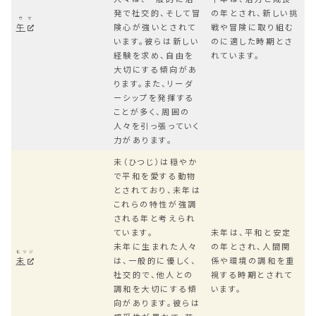
発で社交的、そして冒
の年とされ、新しい挑
ウマ
午
険心が強いとされて
戦や冒険に取り組む
います。彼らは新しい
のに適した時期とさ
経験を求め、自由を
れています。
大切にする傾向があ
ります。また、リーダ
ーシップを発揮する
ことが多く、周囲の
人々を引っ張っていく
力があります。
未（ひつじ）は穏やか
で平和を愛する動物
とされており、未年は
これらの特性が強調
される年と考えられ
ています。
未年は、平和と安定
未年に生まれた人々
の年とされ、人間関
ヒツジ
未
は、一般的に優しく、
係や環境の調和を重
社交的で、他人との
視する時期とされて
調和を大切にする傾
います。
向があります。彼らは