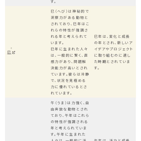
す。
巳（へび）は神秘的で
洞察力がある動物と
されており、巳年はこ
れらの特性が強調さ
れる年と考えられて
巳年は、変化と成長
います。
の年とされ、新しいア
巳年に生まれた人々
イデアやプロジェクト
ミ
巳
は、一般的に賢く、直
に取り組むのに適し
感力があり、問題解
た時期とされていま
決能力が高いとされ
す。
ています。彼らは冷静
で、状況を見極める
力に優れているとさ
れています。
午（うま）は力強く、自
由奔放な動物とされ
ており、午年はこれら
の特性が強調される
年と考えられていま
す。午年に生まれた
人々は、一般的に活
午年は、活力と成長