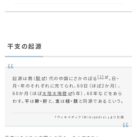
干支の起源
[1]
起源は商（
殷
）代の中国にさかのぼる
。日・
月・年のそれぞれに充てられ、60日（ほぼ2か月）、
60か月（ほぼ
太陰太陽暦
5年）、60年などをあら
わす。
干
は
幹・肝
と、
支
は
枝・肢
と同源であるという。
『ウィキペディア（Wikipedia）』より引用