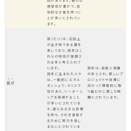
向があります。彼らは
感受性が豊かで、芸
術的な才能を持つこ
とが多いとされてい
ます。
辰（たつ）は、伝説上
の生き物である龍を
表しており、辰年はこ
れらの特性が強調さ
れる年と考えられて
います。
辰年は、成長と発展
辰年に生まれた人々
の年とされ、新しいプ
は、一般的にエネル
ロジェクトや目標に
タツ
辰
ギッシュで、カリスマ
向かって積極的に取
性があり、リーダーシ
り組むのに適した時
ップを発揮すること
期とされています。
が多いとされていま
す。彼らは大きな目標
を持ち、それを達成す
るために努力を惜し
まないとされていま