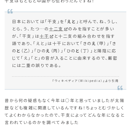
干支はもともと中国から伝わったんですね！
日本においては「干支」を「
えと
」と呼んで、ね、うし、
とら、う、たつ…の
十二支
のみを指すことが多い
が、「干支」は
十干
と十二支の組み合わせを指す
語であり、「えと」は十干において「きの
え
（甲）」「き
の
と
（乙）」「ひの
え
（丙）」「ひの
と
（丁）」と陽陰に応
じて「え」「と」の音が入ることに由来するので、厳密
には二重の誤りである。
『ウィキペディア（Wikipedia）』より引用
昔から何の疑惑もなく今年は○年と思っていましたが太陽
歴なども複雑に関連しているんですね！ちょっとむづかしく
てよくわからなかったので、干支によってどんな年になると
言われているのかを調べてみました