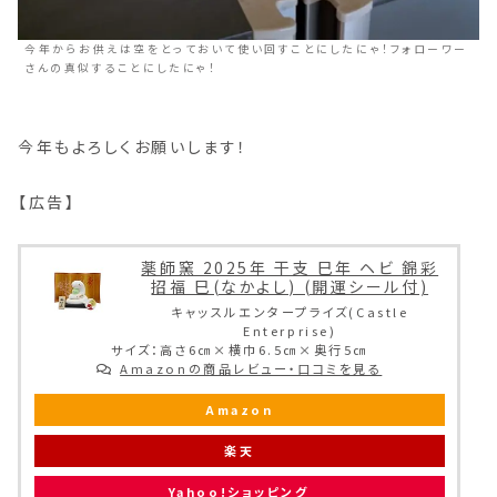
今年からお供えは空をとっておいて使い回すことにしたにゃ！フォローワー
さんの真似することにしたにゃ！
今年もよろしくお願いします！
【広告】
薬師窯 2025年 干支 巳年 ヘビ 錦彩
招福 巳(なかよし) (開運シール付)
キャッスルエンタープライズ(Castle
Enterprise)
サイズ：高さ6㎝×横巾6.5㎝×奥行5㎝
Amazonの商品レビュー・口コミを見る
Amazon
楽天
Yahoo!ショッピング