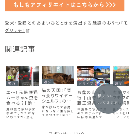
愛犬・愛猫とのあまいひとときを演出する魅惑のおやつ『モ
グリッチ』
関連記事
遊び
遊び
ドライブ
遊び
猫の天国！「突
エ～！元保護猫
お盆の山形旅
玄関マッ
っ張りワイヤー
横スクロー
ムーちゃん虫を
行｜山寺から
フモフの
シェルフ」の上
ルできます
食べる？【動画
蔵王温泉へ！
から綿製
で繰り広げら
家が狭いので邪魔
あり】
蔵王プラザホ
用に衣替
夏は虫の多い季節
お食事の写真で決
暑くなったの
れる驚きの遊
にならない棚を探し
なのでしかたがな
テル宿泊記
めたホテルですが
ました！【
マットを「IK
て見つけた「突っ張
び場♫【動画
いのですが、窓を開
ほぼ写真通りでし
モフモフのマ
【2025】
あり】
りワイヤーシェル
けっぱなしにしてい
た！温泉も熱めのお
ら「無印良品
あり】
フ」上３段はあえて
♪(๑ᴖ◡ᴖ๑)♪
たら虫が入ってきち
湯でとても気持ちよ
ンド綿組紐マ
荷物を置かずに猫
ゃいました。私は苦
かったですが小さい
こうかんしま
の遊び場用に開け
手なのですが、猫達
お子さんは暑くてな
インド綿組紐
スポンサーリンク