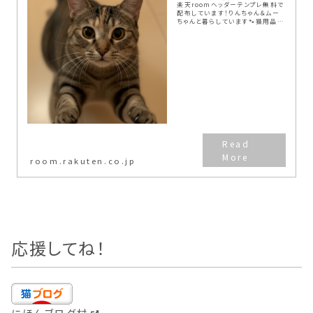
楽天roomヘッダーテンプレ無料で
配布しています！りんちゃん＆ムー
ちゃんと暮らしています🐾猫用品や
日用品、ブログ運営に役立つアイテ
ムを紹介中✨🐱猫ブログ「りんのニ
ャンニャン日記:て🔍💻ブログ・
note…
room.rakuten.co.jp
応援してね！