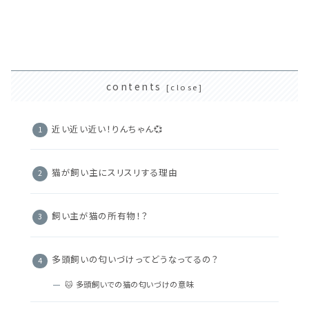
contents
近い近い近い！りんちゃん💞
猫が飼い主にスリスリする理由
飼い主が猫の所有物！？
多頭飼いの匂いづけってどうなってるの？
🐱 多頭飼いでの猫の匂いづけの意味