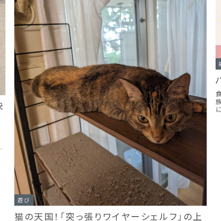
決
ゃ
ン
遊び
猫の天国！「突っ張りワイヤーシェルフ」の上