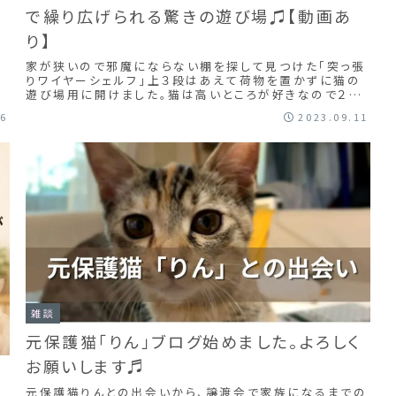
で繰り広げられる驚きの遊び場♫【動画あ
り】
家が狭いので邪魔にならない棚を探して見つけた「突っ張
りワイヤーシェルフ」上３段はあえて荷物を置かずに猫の
遊び場用に開けました。猫は高いところが好きなので２匹
で寝たり追いかけっこしたり♪いい遊び場になって運動不
16
2023.09.11
足解消です。簡単に追加したりできるので、丁度いいです
ね！
雑談
元保護猫「りん」ブログ始めました。よろしく
お願いします♬
｜
元保護猫りんとの出会いから、譲渡会で家族になるまでの