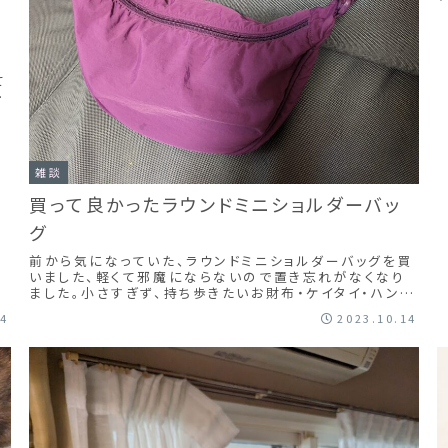
て
で
雑談
買って良かったラウンドミニショルダーバッ
グ
前から気になっていた、ラウンドミニショルダーバッグを買
いました、軽くて邪魔にならないので置き忘れがなくなり
ました。小さすぎず、持ち歩きたいお財布・ケイタイ・ハンカ
チタオルなどなど結構荷物入ります。人気なので入荷する
14
2023.10.14
とすぐに売れてしまうからか、前は、黒しか見なかったの
に、バリエーションが増えたような