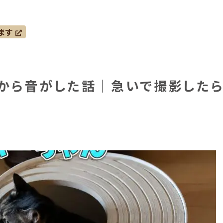
ます
レから音がした話｜急いで撮影した