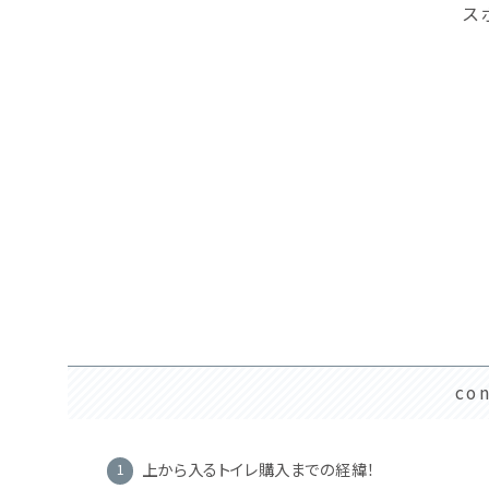
ス
co
上から入るトイレ購入までの経緯！