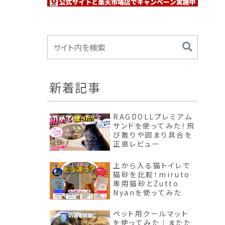
新着記事
RAGDOLLプレミアム
サンドを使ってみた！飛
び散りや固まり具合を
正直レビュー
上から入る猫トイレで
猫砂を比較！miruto
専用猫砂とZutto
Nyanを使ってみた
ペット用クールマット
を使ってみた｜またた