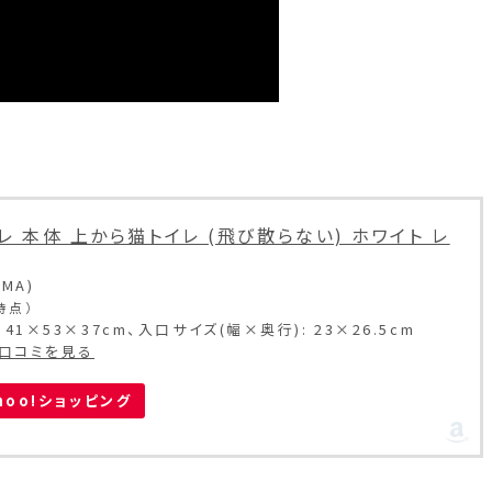
レ 本体 上から猫トイレ (飛び散らない) ホワイト レ
MA)
2時点）
1×53×37cm、入口サイズ(幅×奥行): 23×26.5cm
・口コミを見る
hoo!ショッピング