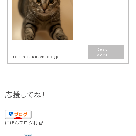
ムを紹介中✨🐱猫ブログ「りんのニ
ャンニャン日記:て🔍💻ブログ・
note…
room.rakuten.co.jp
応援してね！
にほんブログ村