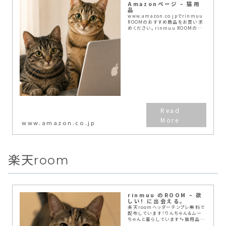
Amazonページ – 猫用
品
www.amazon.co.jpでrinmuu
ROOMのおすすめ商品をお買い求
めください。rinmuu ROOMのお
気に入り商品について詳しくはこち
ら。
www.amazon.co.jp
楽天room
rinmuu のROOM – 欲
しい! に出会える。
楽天roomヘッダーテンプレ無料で
配布しています！りんちゃん＆ムー
ちゃんと暮らしています🐾猫用品や
日用品、ブログ運営に役立つアイテ