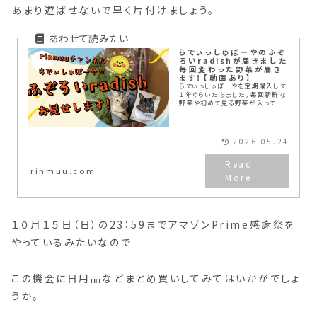
あまり遊ばせないで早く片付けましょう。
らでぃっしゅぼーやのふぞ
ろいradishが届きました
毎回変わった野菜が届き
ます！【動画あり】
らでぃっしゅぼーやを定期購入して
１年ぐらいたちました。毎回新鮮な
野菜や初めて見る野菜が入ってい
て最初は、おためしでやめようか
な、と思って注文したのですが。届
くのが楽しみになってきました。ね
こちゃん大好きな段ボールに入って
2026.05.24
くるので、中に入って遊ばないよう
に気を使います。
rinmuu.com
１０月１５日（日）の23：59までアマゾンPrime感謝祭を
やっているみたいなので
この機会に日用品などまとめ買いしてみてはいかがでしょ
うか。