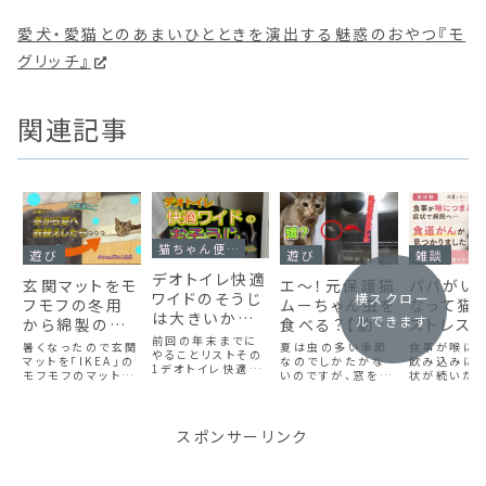
愛犬・愛猫とのあまいひとときを演出する魅惑のおやつ『モ
グリッチ』
関連記事
猫ちゃん便利グッズ
遊び
遊び
雑談
デオトイレ快適
玄関マットをモ
エ～！元保護猫
パパがい
ワイドのそうじ
横スクロー
フモフの冬用
ムーちゃん虫を
なって猫
は大きいから
ルできます
から綿製の夏
食べる？【動画
ストレス
大変？２個洗う
前回の年末までに
用に衣替えし
あり】
暑くなったので玄関
夏は虫の多い季節
食事が喉につ
よりもずっと楽
やることリストその
ました！【動画
マットを「IKEA」の
なのでしかたがな
飲み込みに
1デオトイレ快適ワ
ちん♪【動画あ
モフモフのマットか
いのですが、窓を開
状が続いた結
あり】
イドの掃除をしまし
ら「無印良品」のイ
けっぱなしにしてい
族に食道が
り】
た。デオトイレ快適
ンド綿組紐マットに
たら虫が入ってきち
がんが見つか
ワイドは、サイズが
こうかんしました。
ゃいました。私は苦
た。実体験を
大きいのですがデオ
インド綿組紐マット
手なのですが、猫達
に、早めの受
スポンサーリンク
トイレシートは、普
は丈夫でつめとぎと
は大喜びで夢中で
切さや手術
通のシートです。 う
かしているのに5年
追いかけ回します。
過、パパの入
ちは、猫が２匹いる
以上愛用しています
ムーちゃんがとうと
トレスを感じ
ので、複数猫用のシ