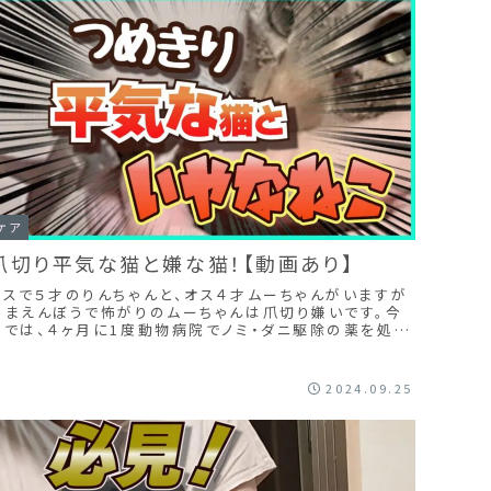
ケア
爪切り平気な猫と嫌な猫！【動画あり】
メスで５才のりんちゃんと、オス４才ムーちゃんがいますが
あまえんぼうで怖がりのムーちゃんは爪切り嫌いです。今
までは、４ヶ月に1度動物病院でノミ・ダニ駆除の薬を処方
しもらうついでに爪切りもしてもらっていたのですが、先日
たまたまタオルで抱っこしたら最後までおとなしく爪切り出
来たので克服したと思ったのですが・・・
2024.09.25