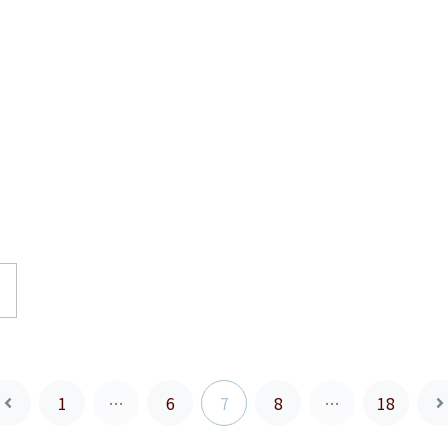
1
…
6
7
8
…
18
前
へ