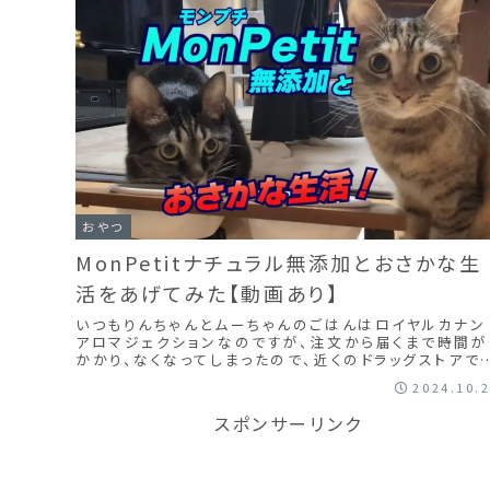
おやつ
MonPetitナチュラル無添加とおさかな生
活をあげてみた【動画あり】
いつもりんちゃんとムーちゃんのごはんはロイヤルカナン
アロマジェクションなのですが、注文から届くまで時間が
かかり、なくなってしまったので、近くのドラッグストアで
に合わせに、モンプチナチュラル無添加とおさかな生活
2024.10.
買ってきました。けっこう買ってきても食べないものもあ
ので、どうかな～と思ったら、凄い食いつきでした！！
スポンサーリンク