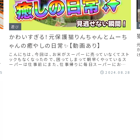
遊び
画
かわいすぎる！元保護猫りんちゃんとムーち
ゃんの癒やしの日常✨【動画あり】
け
こんにちは、今回は、お米がスーパーに売っていなくてスト
ックもなくなったので、困ってしまって朝早くやっているス
し
ーパーは仕事前にまた、仕事帰りに毎日スーパーにお米
探しに出ていまして、疲れ果て昨日の夜にやっ...
05
2024.08.28
リ