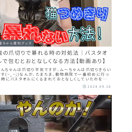
猫ちゃん便利グッズ
猫の爪切りで暴れる時の対処法｜バスタオ
ルで包むとおとなしくなる方法【動画あり】
りんちゃんは爪切り平気ですが、ムーちゃんは爪切りきらい
です(~_~;)なんか、たまたま、動物病院で一番初めに行っ
た時にバスタオルにくるまれておとなしくしていたのを思
い出し、大きめのバスタオルにくるんで抱っこして、お顔も
2024.09.16
隠したらおとなしく爪切り出来ました！試してみてね！