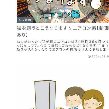
長尺動画
猫を飼うとこうなります💧エアコン編【動
あり】
ねこがいるので我が家のエアコンは２４時間３６５日つ
っぱなしです。なので当然よごれもひどくなります( ﾟДﾟ)
効きが悪くなったのでエアコンの掃除屋さんに依頼しま
た。クリーンサービス美清合同会社さんです。すぐの日曜
2024.09.
日に来てくれてお値段もリーズナブルで助かりました。ク
ーニングしたらエアコンも効くようになったので猫達も喜
んでいます！