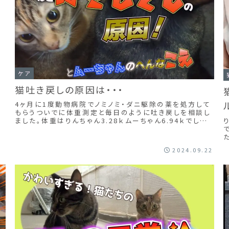
ケア
猫吐き戻しの原因は・・・
4ヶ月に1度動物病院でノミノミ・ダニ駆除の薬を処方して
もらうついでに体重測定と毎日のように吐き戻しを相談し
ました。体重はりんちゃん3.28ｋムーちゃん6.94ｋでした。
ムーちゃん少し減っていたのでよかったです！もうひとつ気
になっていた吐き戻しですが、ムーちゃん抜け毛が多いの
で毎日ブラッシングした方がいいと言われました。へんな
2024.09.22
病気でなくてよかったです。