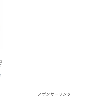
2
で
今
い
13
スポンサーリンク