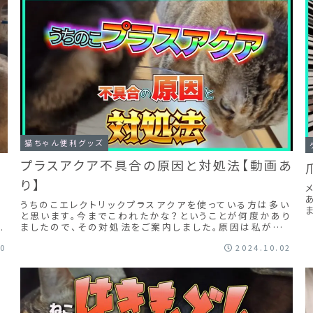
猫ちゃん便利グッズ
プラスアクア不具合の原因と対処法【動画あ
り】
うちのこエレクトリックプラスアクアを使っている方は多い
と思います。今までこわれたかな？ということが何度かあり
ましたので、その対処法をご案内しました。原因は私がズ
間
ボラだったから・・・りんちゃんムーちゃんごめんなさい
を
20
2024.10.02
る