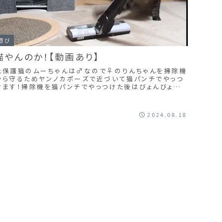
遊び
猫やんのか！【動画あり】
元保護猫のムーちゃんは♂なので♀のりんちゃんを掃除機
から守るためヤンノカポーズで近づいて猫パンチでやっつ
けます！掃除機を猫パンチでやっつけた後はびょんびょん
ねこじゃらしで遊びますが・・・ぽっちゃりムーちゃんはすぐ
に疲れるのか寝転び・・・もっと動いてダイエットしたいん
だけどな～
2024.08.18