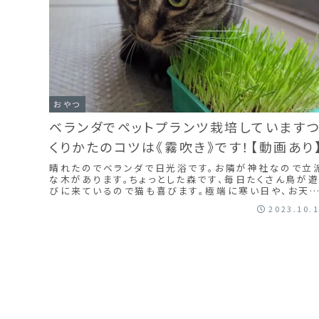
おやつ
ベランダでペットプランツ栽培しています
くりかたのコツは《霧吹き》です！【動画あり
晴れたのでベランダで日光浴です。お隣が神社なので立
な木があります。ちょっとした森です、毎日たくさん鳥が
びに来ているので猫も喜びます。極端に寒い日や、お天
の悪い日以外は、なるべくベランダに出ます。ベランダで
2023.10.
はペットプランツを栽培しているので、ひなたぼっこしな
らサラダいっぱい食べます。