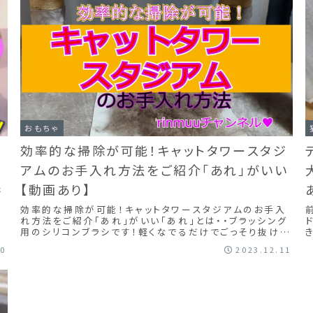
おもちゃ
効率的な掃除が可能！キャットタワースタジ
アムのお手入れ方法をご紹介「あれ」がいい
【動画あり】
ホ
効率的な掃除が可能！キャットタワースタジアムのお手入
し
れ方法をご紹介「あれ」がいい「あれ」とは・・ブラッシング
用のシリコンブラシです！軽くなでるだけでごっそり抜け毛
調
が取れます。ぱっと見毛がついて見えないところもシリコン
30
2023.12.11
ブラシでなでると、ごっそり、毛がつきてきます。シリコンブ
ラシなので、ブラシについた毛は、スルッと取れます。