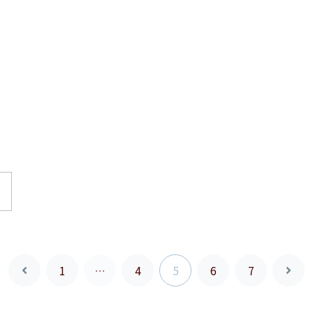
1
…
4
5
6
7
前
次
へ
へ