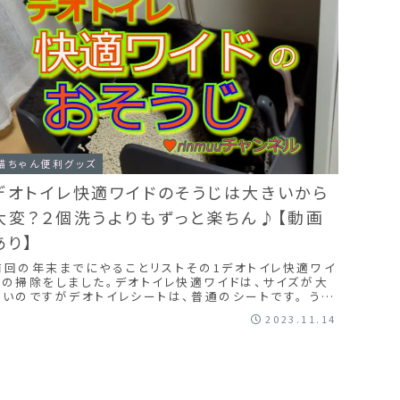
猫ちゃん便利グッズ
デオトイレ快適ワイドのそうじは大きいから
大変？２個洗うよりもずっと楽ちん♪【動画
あり】
前回の年末までにやることリストその1デオトイレ快適ワイ
ドの掃除をしました。デオトイレ快適ワイドは、サイズが大
きいのですがデオトイレシートは、普通のシートです。 うち
は、猫が２匹いるので、複数猫用のシートになります。 普
2023.11.14
通タイプとの違いは吸収力です。 １週間で交換の日にはパ
ンパンで赤ちゃんのおむつ交換気分です。