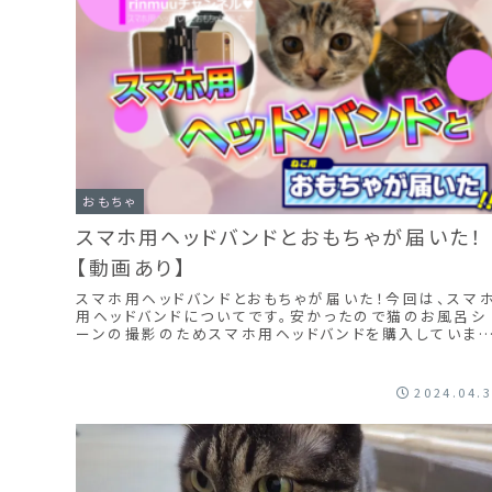
おもちゃ
スマホ用ヘッドバンドとおもちゃが届いた！
【動画あり】
スマホ用ヘッドバンドとおもちゃが届いた！今回は、スマ
用ヘッドバンドについてです。安かったので猫のお風呂シ
ーンの撮影のためスマホ用ヘッドバンドを購入していま
た。やっと届いたらスマホ用の固定する物だと思っていた
のはスマホが入らない・・・ゴープロ用なのか？サイズの
節ができなそうなので、他に部品が必要かも・・・
2024.04.