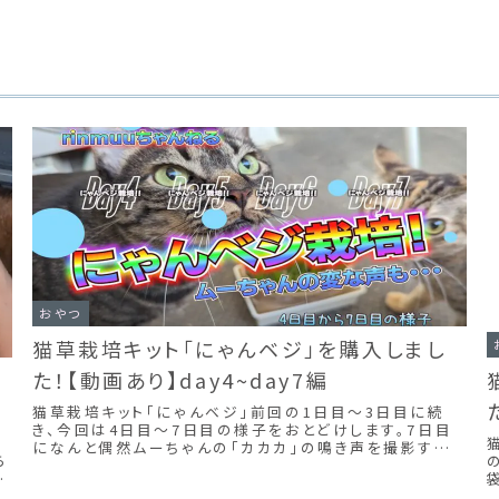
おやつ
猫草栽培キット「にゃんベジ」を購入しまし
た！【動画あり】day4~day7編
あ
猫草栽培キット「にゃんベジ」前回の1日目～3日目に続
き、今回は4日目～7日目の様子をおとどけします。7日目
り
になんと偶然ムーちゃんの「カカカ」の鳴き声を撮影する
ら
のに成功しました♪一緒に載せたyoutubeに映っていま
し
すので見ていただけるとうれしいです。
シ