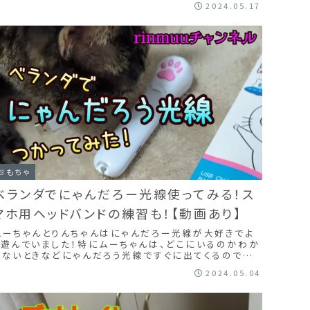
2024.05.17
をかけすぎると種が上に浮いてきちゃうんですよね。にゃ
んベジ栽培1日目～3日目の様子です。
おもちゃ
ベランダでにゃんだろー光線使ってみる！ス
マホ用ヘッドバンドの練習も！【動画あり】
ムーちゃんとりんちゃんはにゃんだろー光線が大好きでよ
く遊んでいました！特にムーちゃんは、どこにいるのかわか
らないときなどにゃんだろう光線ですぐに出てくるので家
では「ムーちゃんホイホイ」と呼んで愛用していましたがど
2024.05.04
こかに行ってしまい、再購入したらUSB充電式で緑のライ
トに！！