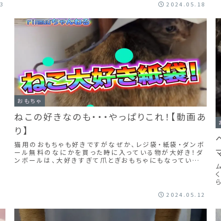
23
2024.05.18
嫌
おもちゃ
ねこの好きなのも・・・やっぱりこれ！【動画あ
り】
猫用のおもちゃも好きですがなぜか、レジ袋・紙袋・ダンボ
ール無料のなにかを買った時に入っている物が大好き！ダ
ンボールは、大好きすぎて爪とぎおもちゃにもなっていま
すもんね！レジ袋のシャカシャカ音も大好きでカキカキす
るのが止まりません。紙袋も見つけると必ず中に入ってカ
キカキしていますね。カキカキの様子をどうぞ！
2024.05.12