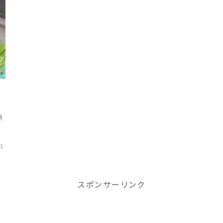
つ
】
派
遊
気
11
が
スポンサーリンク