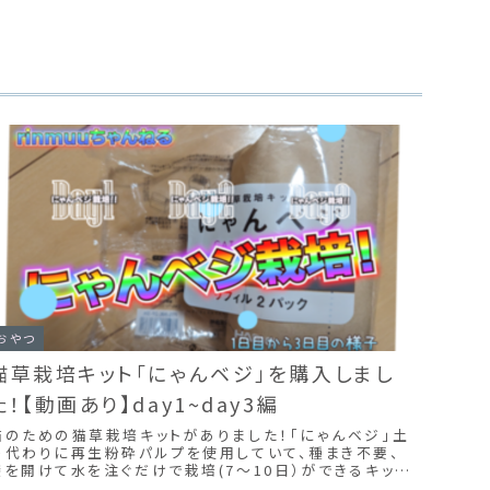
おやつ
猫草栽培キット「にゃんベジ」を購入しまし
た！【動画あり】day1~day3編
猫のための猫草栽培キットがありました！「にゃんベジ」土
の代わりに再生粉砕パルプを使用していて、種まき不要、
袋を開けて水を注ぐだけで栽培(7～10日）ができるキット
です。土に種をまくよりも簡単そうです。土に種をまくと水