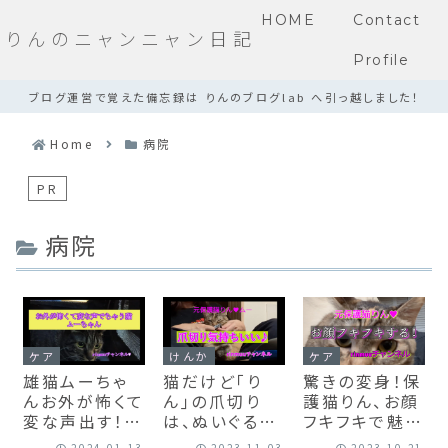
HOME
Contact
りんのニャンニャン日記
Profile
ブログ運営で覚えた備忘録は りんのブログlab へ引っ越しました！
Home
病院
PR
病院
ケア
けんか
ケア
雄猫ムーちゃ
猫だけど「り
驚きの変身！保
んお外が怖くて
ん｣の爪切り
護猫りん、お顔
変な声出す！
は、ぬいぐるみ
フキフキで魅力
【動画あり】
みたいだよ！気
倍増！必見のブ