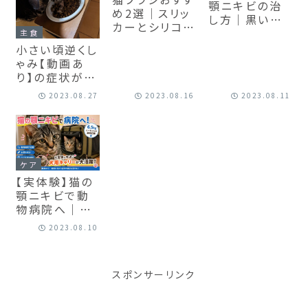
顎ニキビの治
め2選｜スリッ
し方｜黒いブ
カーとシリコン
ツブツ・かさぶ
主食
を実際に使っ
た対策とおすす
小さい頃逆くし
て比較してみ
めケア用品ま
ゃみ【動画あ
た【フケ対策に
とめ
り】の症状があ
も】
ったのが関係
2023.08.27
2023.08.16
2023.08.11
あるかわから
ないけどこの
食器ネコボウ
ルに替えたら
吐き戻し激減！
ケア
【実体験】猫の
顎ニキビで動
物病院へ｜
6.5kgムーちゃ
2023.08.10
んも快適だっ
た大型犬用キ
ャリーをレビュ
スポンサーリンク
ー【動画あり】