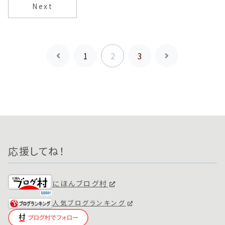
Next
1
2
3
前
次
へ
へ
応援してね！
にほんブログ村
人気ブログランキング