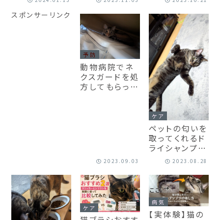
2024.01.13
2023.11.03
2023.10.21
持ちいいです。
ログ！【動画あ
スポンサーリンク
変わってる？
り】
【動画あり】
予防
動物病院でネ
クスガードを処
方してもらった
から寄生虫予
防だよ！
ケア
ペットの匂いを
取ってくれるド
ライシャンプー
があった
2023.09.03
2023.08.28
病気
ケア
【実体験】猫の
猫ブラシおすす