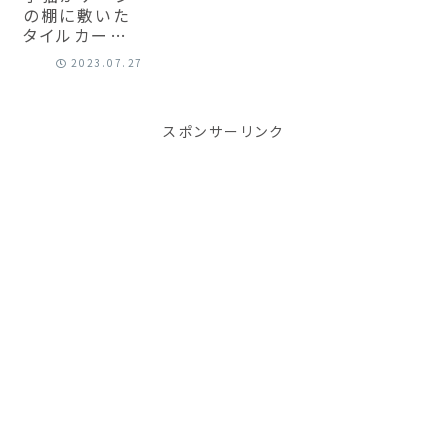
の棚に敷いた
タイルカーペッ
トを気に入った
2023.07.27
理由｜先住猫
がシャーしなく
なる環境づくり
スポンサーリンク