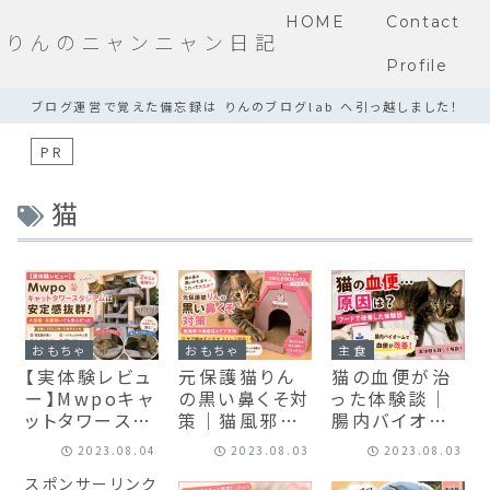
HOME
Contact
りんのニャンニャン日記
Profile
ブログ運営で覚えた備忘録は りんのブログlab へ引っ越しました！
PR
猫
おもちゃ
おもちゃ
主食
【実体験レビュ
元保護猫りん
猫の血便が治
ー】Mwpoキャ
の黒い鼻くそ対
った体験談｜
ットタワースタ
策｜猫風邪の
腸内バイオー
ジアムは安定
後遺症とケア
ムで改善したリ
2023.08.04
2023.08.03
2023.08.03
感抜群！大型
方法＋おすす
アルな話
スポンサーリンク
猫・多頭飼いで
め爪とぎでスト