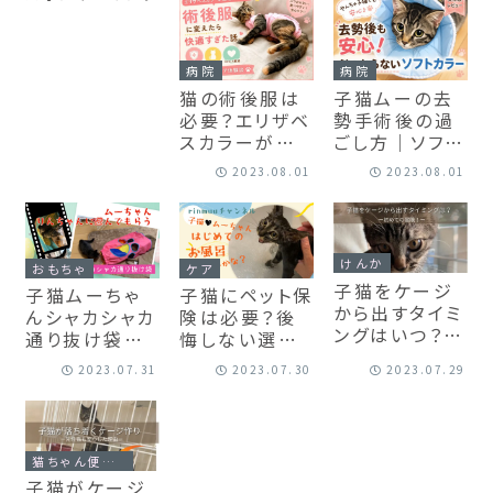
も安心だった
レス発散
病院
病院
猫の術後服は
子猫ムーの去
必要？エリザベ
勢手術後の過
スカラーが危
ごし方｜ソフト
ない時の代替
エリザベスカラ
2023.08.01
2023.08.01
と選び方【体験
ーで安全＆快
談】
適に！体験談つ
き
けんか
おもちゃ
ケア
子猫をケージ
子猫ムーちゃ
子猫にペット保
から出すタイミ
んシャカシャカ
険は必要？後
ングはいつ？我
通り抜け袋で
悔しない選び
が家の体験談
大興奮♪遊び
方と加入した
2023.07.31
2023.07.30
2023.07.29
｜ムーちゃんの
方を紹介【動画
理由【体験談＋
初めての冒険
あり】
シャンプー動
【動画あり】
画】
猫ちゃん便利グッズ
子猫がケージ